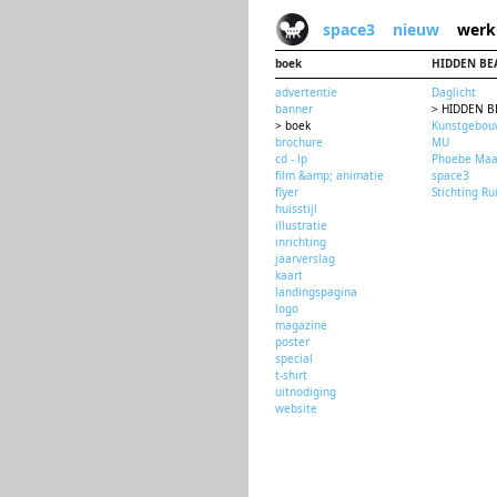
space3
nieuw
werk
boek
HIDDEN BE
advertentie
Daglicht
banner
> HIDDEN B
> boek
Kunstgebo
brochure
MU
cd - lp
Phoebe Ma
film &amp; animatie
space3
flyer
Stichting R
huisstijl
illustratie
inrichting
jaarverslag
kaart
landingspagina
logo
magazine
poster
special
t-shirt
uitnodiging
website