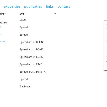
exposities
publicaties
links
contact
AUTY
2011
<
>
Cover
EAUTY
uw
Spread
as
Spread
uimte
Spread Artist: BELIN
Spread artist: DOME
Spread artist: KLUB7
Spread artist: ZIME
Spread artist: SUPER A
Spread
Backcover