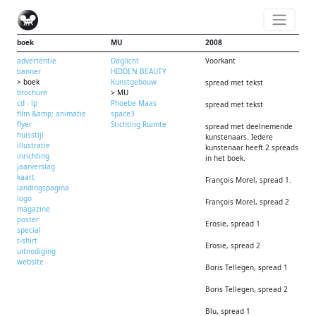
boek
MU
2008
advertentie
Daglicht
Voorkant
banner
HIDDEN BEAUTY
> boek
Kunstgebouw
spread met tekst
brochure
> MU
cd - lp
Phoebe Maas
spread met tekst
film &amp; animatie
space3
flyer
Stichting Ruimte
spread met deelnemende
huisstijl
kunstenaars. Iedere
illustratie
kunstenaar heeft 2 spreads
inrichting
in het boek.
jaarverslag
kaart
François Morel, spread 1.
landingspagina
logo
François Morel, spread 2
magazine
poster
Erosie, spread 1
special
t-shirt
Erosie, spread 2
uitnodiging
website
Boris Tellegen, spread 1
Boris Tellegen, spread 2
Blu, spread 1